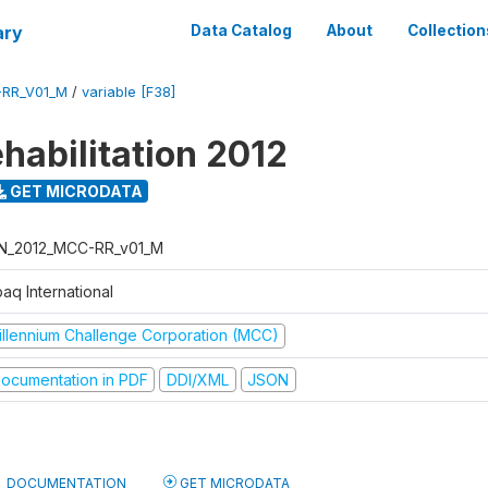
ary
Data Catalog
About
Collection
-RR_V01_M
/
variable [F38]
habilitation 2012
GET MICRODATA
N_2012_MCC-RR_v01_M
aq International
illennium Challenge Corporation (MCC)
ocumentation in PDF
DDI/XML
JSON
DOCUMENTATION
GET MICRODATA