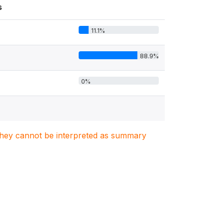
s
11.1%
88.9%
0%
. They cannot be interpreted as summary