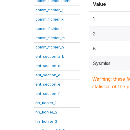
comm_fichier_identif
Value
comm_fichier_j
1
comm_fichier_k
comm_fichier_l
2
comm_fichier_m
comm_fichier_n
8
ent_section_a_b
Sysmiss
ent_section_c
ent_section_d
Warning: these f
ent_section_e
statistics of the 
ent_section_f
hh_fichier_1
hh_fichier_2
hh_fichier_3