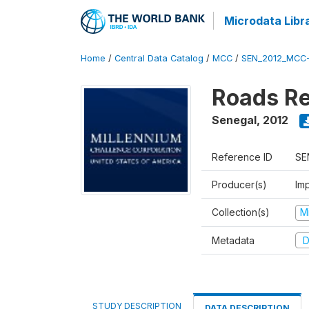
Microdata Libr
Home
/
Central Data Catalog
/
MCC
/
SEN_2012_MCC
Roads Re
Senegal
,
2012
Reference ID
SE
Producer(s)
Imp
Collection(s)
M
Metadata
D
STUDY DESCRIPTION
DATA DESCRIPTION