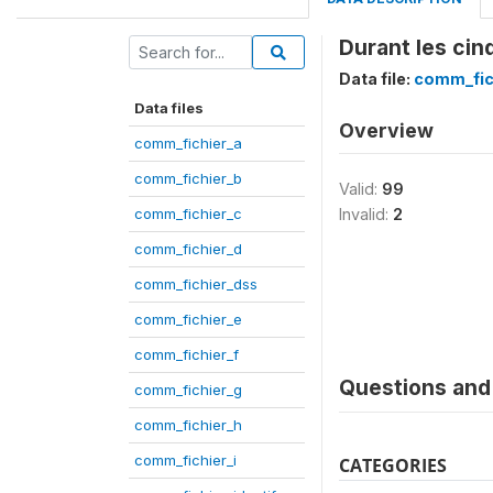
Durant les cin
Data file:
comm_fic
Data files
Overview
comm_fichier_a
comm_fichier_b
Valid:
99
comm_fichier_c
Invalid:
2
comm_fichier_d
comm_fichier_dss
comm_fichier_e
comm_fichier_f
Questions and 
comm_fichier_g
comm_fichier_h
comm_fichier_i
CATEGORIES