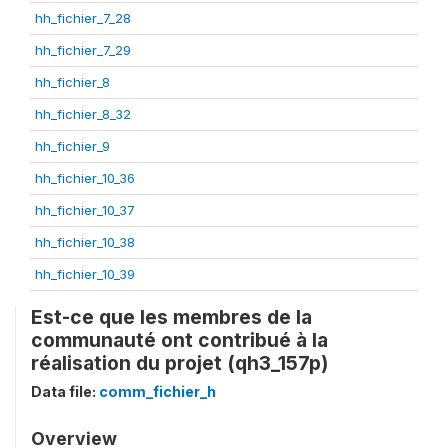
hh_fichier_7_28
hh_fichier_7_29
hh_fichier_8
hh_fichier_8_32
hh_fichier_9
hh_fichier_10_36
hh_fichier_10_37
hh_fichier_10_38
hh_fichier_10_39
Est-ce que les membres de la
communauté ont contribué à la
réalisation du projet (qh3_157p)
Data file:
comm_fichier_h
Overview