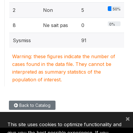
50%
2
Non
5
0%
8
Ne sait pas
0
Sysmiss
91
Warning: these figures indicate the number of
cases found in the data file. They cannot be
interpreted as summary statistics of the
population of interest.
Back to Catalog
×
This site uses cookies to optimize functionality and
give you the best possible experience. If you