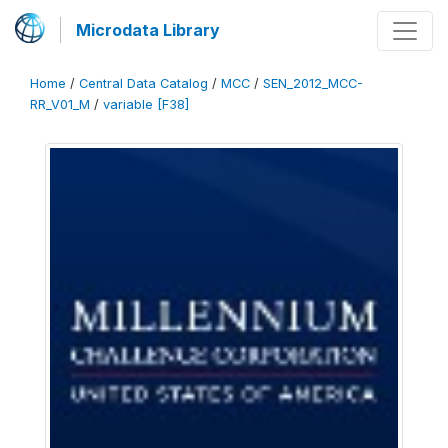
Microdata Library
Home
/
Central Data Catalog
/
MCC
/
SEN_2012_MCC-
RR_V01_M
/
variable [F38]