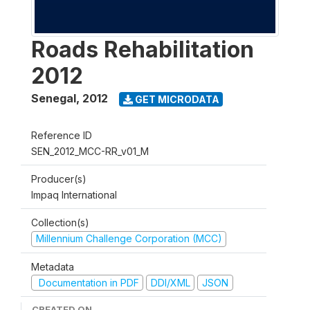
Roads Rehabilitation
2012
Senegal
,
2012
GET MICRODATA
Reference ID
SEN_2012_MCC-RR_v01_M
Producer(s)
Impaq International
Collection(s)
Millennium Challenge Corporation (MCC)
Metadata
Documentation in PDF
DDI/XML
JSON
CREATED ON