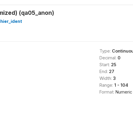
ymized) (qa05_anon)
hier_ident
Type:
Continuo
Decimal:
0
Start:
25
End:
27
Width:
3
Range:
1 - 104
Format:
Numeric