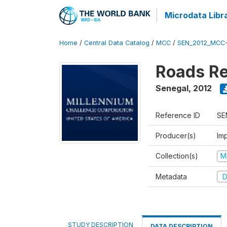
Microdata Libr
Home
/
Central Data Catalog
/
MCC
/
SEN_2012_MCC
Roads Re
Senegal
,
2012
Reference ID
SE
Producer(s)
Imp
Collection(s)
M
Metadata
D
STUDY DESCRIPTION
DATA DESCRIPTION