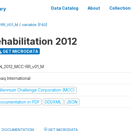
ary
Data Catalog
About
Collection
-RR_V01_M
/
variable [F40]
habilitation 2012
GET MICRODATA
N_2012_MCC-RR_v01_M
aq International
illennium Challenge Corporation (MCC)
ocumentation in PDF
DDI/XML
JSON
DOCUMENTATION
GET MICRODATA