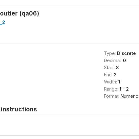
routier (qa06)
r_2
Type:
Discrete
Decimal:
0
Start:
3
End:
3
Width:
1
Range:
1 - 2
Format:
Numeric
instructions