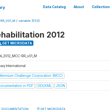
ary
Data Catalog
About
Collection
-RR_V01_M
/
variable [F53]
habilitation 2012
GET MICRODATA
N_2012_MCC-RR_v01_M
aq International
illennium Challenge Corporation (MCC)
ocumentation in PDF
DDI/XML
JSON
DOCUMENTATION
GET MICRODATA