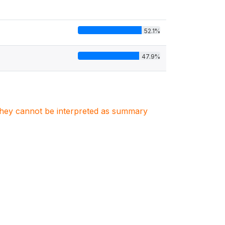
52.1%
47.9%
. They cannot be interpreted as summary