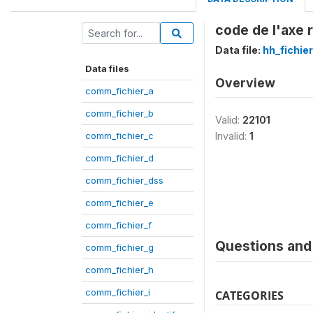
code de l'axe 
Data file:
hh_fichie
Data files
Overview
comm_fichier_a
comm_fichier_b
Valid:
22101
comm_fichier_c
Invalid:
1
comm_fichier_d
comm_fichier_dss
comm_fichier_e
comm_fichier_f
Questions and 
comm_fichier_g
comm_fichier_h
comm_fichier_i
CATEGORIES