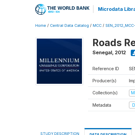
Microdata Libr
Home
/
Central Data Catalog
/
MCC
/
SEN_2012_MCC
Roads Re
Senegal
,
2012
Reference ID
SE
Producer(s)
Imp
Collection(s)
M
Metadata
D
STUDY DESCRIPTION
DATA DESCRIPTION