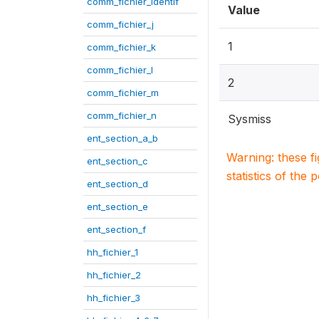
comm_fichier_identif
Value
comm_fichier_j
1
comm_fichier_k
comm_fichier_l
2
comm_fichier_m
comm_fichier_n
Sysmiss
ent_section_a_b
Warning: these f
ent_section_c
statistics of the 
ent_section_d
ent_section_e
ent_section_f
hh_fichier_1
hh_fichier_2
hh_fichier_3