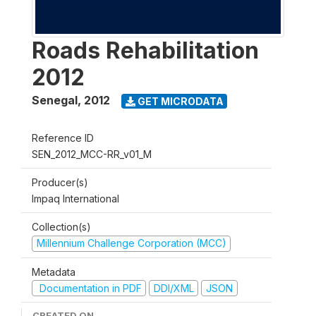
Roads Rehabilitation
2012
Senegal
,
2012
GET MICRODATA
Reference ID
SEN_2012_MCC-RR_v01_M
Producer(s)
Impaq International
Collection(s)
Millennium Challenge Corporation (MCC)
Metadata
Documentation in PDF
DDI/XML
JSON
CREATED ON