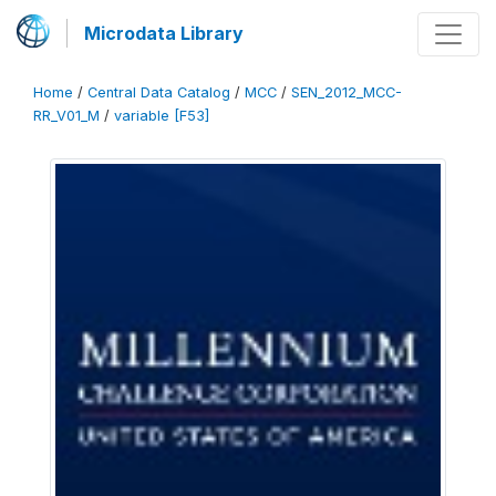
Microdata Library
Home
/
Central Data Catalog
/
MCC
/
SEN_2012_MCC-
RR_V01_M
/
variable [F53]