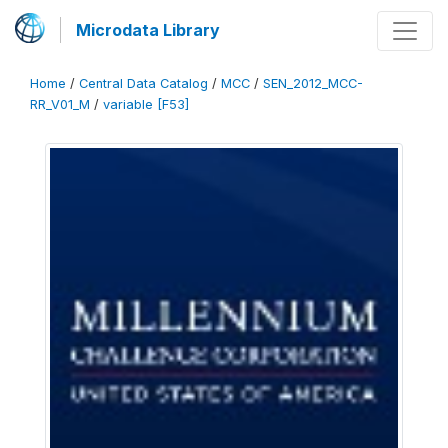
Microdata Library
Home
/
Central Data Catalog
/
MCC
/
SEN_2012_MCC-
RR_V01_M
/
variable [F53]