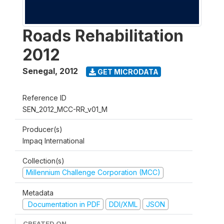
Roads Rehabilitation
2012
Senegal
,
2012
GET MICRODATA
Reference ID
SEN_2012_MCC-RR_v01_M
Producer(s)
Impaq International
Collection(s)
Millennium Challenge Corporation (MCC)
Metadata
Documentation in PDF
DDI/XML
JSON
CREATED ON