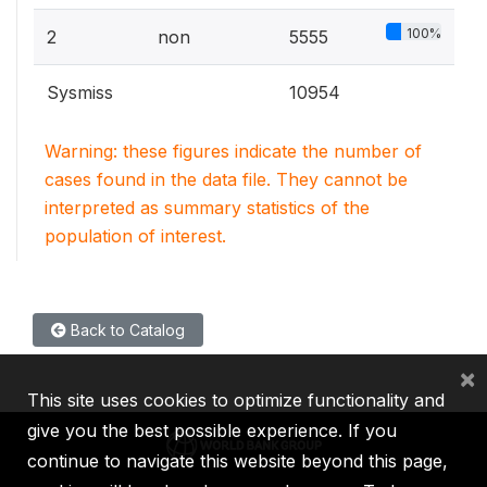
100%
2
non
5555
Sysmiss
10954
Warning: these figures indicate the number of
cases found in the data file. They cannot be
interpreted as summary statistics of the
population of interest.
Back to Catalog
×
This site uses cookies to optimize functionality and
give you the best possible experience. If you
continue to navigate this website beyond this page,