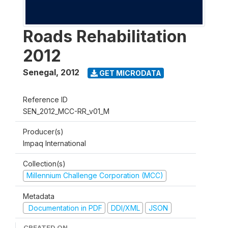
Roads Rehabilitation
2012
Senegal
,
2012
GET MICRODATA
Reference ID
SEN_2012_MCC-RR_v01_M
Producer(s)
Impaq International
Collection(s)
Millennium Challenge Corporation (MCC)
Metadata
Documentation in PDF
DDI/XML
JSON
CREATED ON