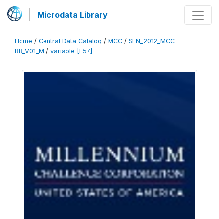
Microdata Library
Home
/
Central Data Catalog
/
MCC
/
SEN_2012_MCC-
RR_V01_M
/
variable [F57]