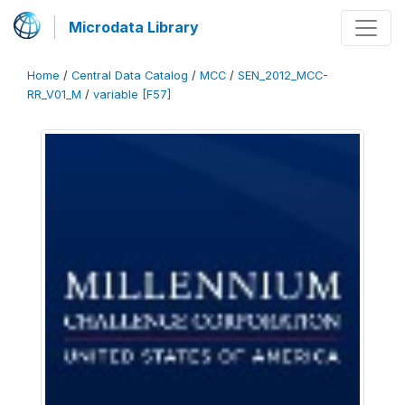
Microdata Library
Home
/
Central Data Catalog
/
MCC
/
SEN_2012_MCC-
RR_V01_M
/
variable [F57]