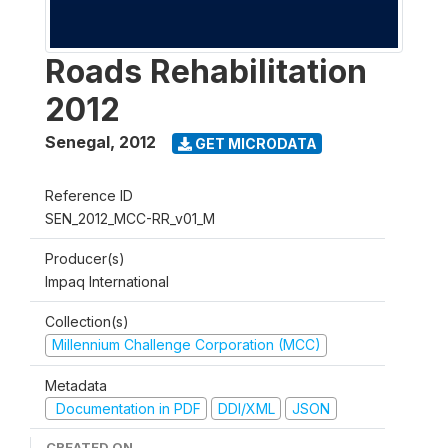
Roads Rehabilitation
2012
Senegal
,
2012
GET MICRODATA
Reference ID
SEN_2012_MCC-RR_v01_M
Producer(s)
Impaq International
Collection(s)
Millennium Challenge Corporation (MCC)
Metadata
Documentation in PDF
DDI/XML
JSON
CREATED ON