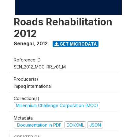
Roads Rehabilitation
2012
Senegal
,
2012
GET MICRODATA
Reference ID
SEN_2012_MCC-RR_v01_M
Producer(s)
Impaq International
Collection(s)
Millennium Challenge Corporation (MCC)
Metadata
Documentation in PDF
DDI/XML
JSON
CREATED ON