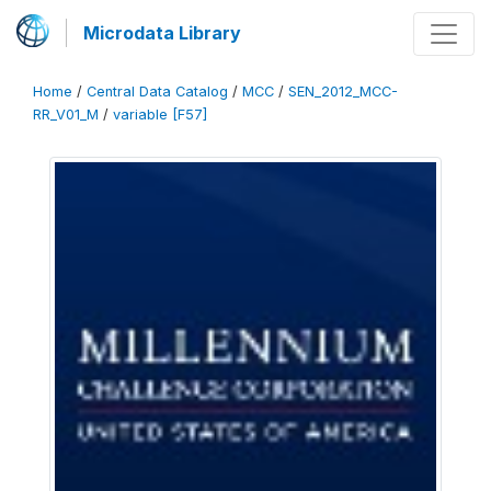
Microdata Library
Home
/
Central Data Catalog
/
MCC
/
SEN_2012_MCC-
RR_V01_M
/
variable [F57]