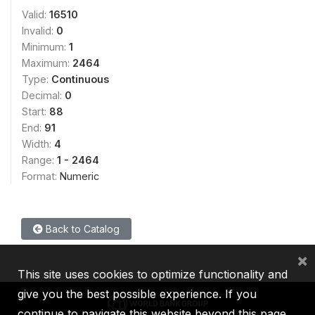
Valid:
16510
Invalid:
0
Minimum:
1
Maximum:
2464
Type:
Continuous
Decimal:
0
Start:
88
End:
91
Width:
4
Range:
1 - 2464
Format:
Numeric
Back to Catalog
×
This site uses cookies to optimize functionality and
give you the best possible experience. If you
continue to navigate this website beyond this page,