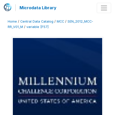
Microdata Library
Home
/
Central Data Catalog
/
MCC
/
SEN_2012_MCC-
RR_V01_M
/
variable [F57]