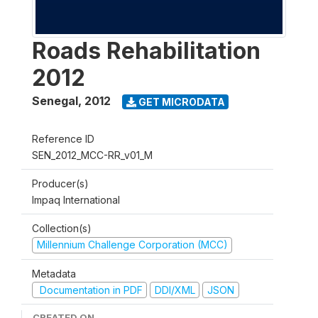
Roads Rehabilitation
2012
Senegal
,
2012
GET MICRODATA
Reference ID
SEN_2012_MCC-RR_v01_M
Producer(s)
Impaq International
Collection(s)
Millennium Challenge Corporation (MCC)
Metadata
Documentation in PDF
DDI/XML
JSON
CREATED ON