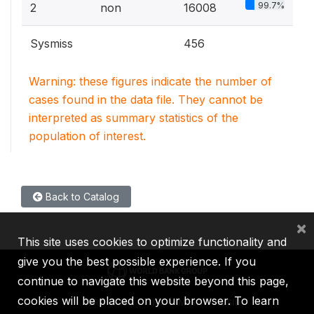
99.7%
2
non
16008
Sysmiss
456
Warning: these figures indicate the number of
cases found in the data file. They cannot be
interpreted as summary statistics of the
population of interest.
Back to Catalog
×
This site uses cookies to optimize functionality and
give you the best possible experience. If you
continue to navigate this website beyond this page,
cookies will be placed on your browser. To learn
IBRD
IDA
IFC
MIGA
ICSID