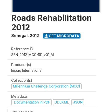
Roads Rehabilitation
2012
Senegal
,
2012
GET MICRODATA
Reference ID
SEN_2012_MCC-RR_v01_M
Producer(s)
Impaq International
Collection(s)
Millennium Challenge Corporation (MCC)
Metadata
Documentation in PDF
DDI/XML
JSON
CREATED ON