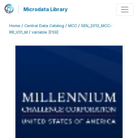
Microdata Library
Home
/
Central Data Catalog
/
MCC
/
SEN_2012_MCC-
RR_V01_M
/
variable [F59]