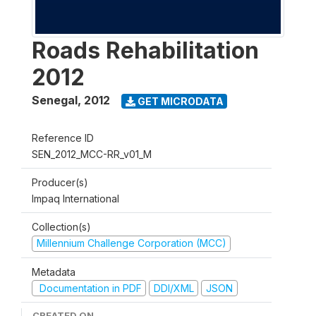
Roads Rehabilitation
2012
Senegal
,
2012
GET MICRODATA
Reference ID
SEN_2012_MCC-RR_v01_M
Producer(s)
Impaq International
Collection(s)
Millennium Challenge Corporation (MCC)
Metadata
Documentation in PDF
DDI/XML
JSON
CREATED ON