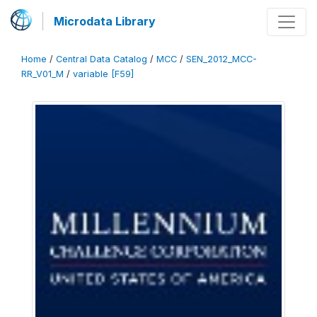
Microdata Library
Home
/
Central Data Catalog
/
MCC
/
SEN_2012_MCC-
RR_V01_M
/
variable [F59]