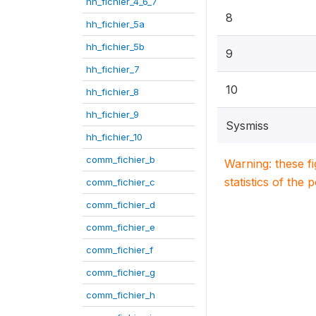
hh_fichier_4_6_7
8
hh_fichier_5a
hh_fichier_5b
9
hh_fichier_7
10
hh_fichier_8
hh_fichier_9
Sysmiss
hh_fichier_10
comm_fichier_b
Warning: these f
statistics of the 
comm_fichier_c
comm_fichier_d
comm_fichier_e
comm_fichier_f
comm_fichier_g
comm_fichier_h