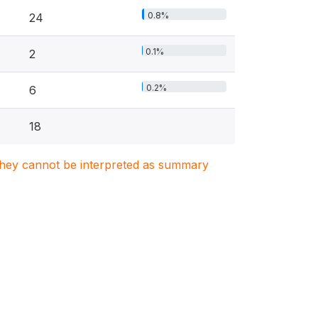
0.8%
24
0.1%
2
0.2%
6
18
. They cannot be interpreted as summary