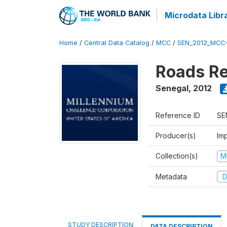
Microdata Libr
Home
/
Central Data Catalog
/
MCC
/
SEN_2012_MCC
Roads Re
Senegal
,
2012
Reference ID
SE
Producer(s)
Imp
Collection(s)
M
Metadata
D
STUDY DESCRIPTION
DATA DESCRIPTION