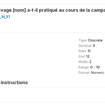
evage [nom] a-t-il pratiqué au cours de la cam
r_10_37
Type:
Discrete
Decimal:
0
Start:
11
End:
12
Width:
2
Range:
0 - 10
Format:
Numeric
instructions