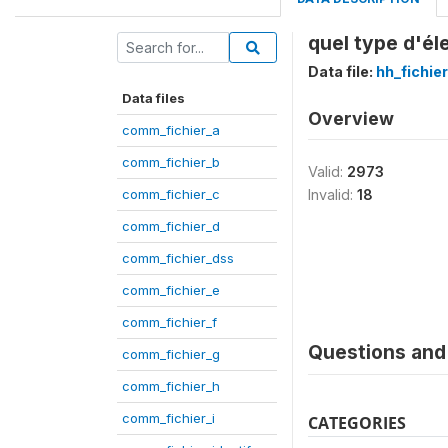
quel type d'él
Data file:
hh_fichie
Data files
Overview
comm_fichier_a
comm_fichier_b
Valid:
2973
comm_fichier_c
Invalid:
18
comm_fichier_d
comm_fichier_dss
comm_fichier_e
comm_fichier_f
Questions and 
comm_fichier_g
comm_fichier_h
comm_fichier_i
CATEGORIES