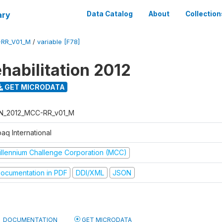
ary
Data Catalog
About
Collection
-RR_V01_M
/
variable [F78]
habilitation 2012
GET MICRODATA
N_2012_MCC-RR_v01_M
aq International
illennium Challenge Corporation (MCC)
ocumentation in PDF
DDI/XML
JSON
DOCUMENTATION
GET MICRODATA