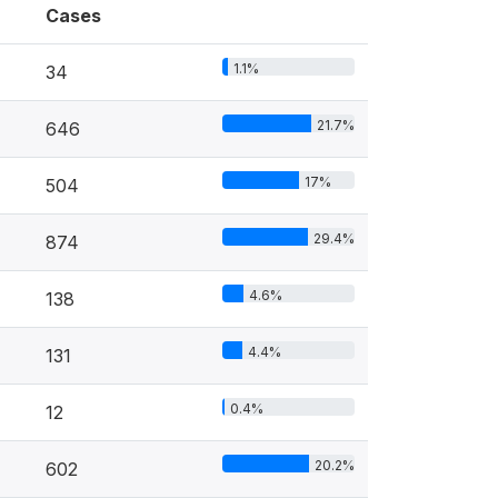
Cases
1.1%
34
21.7%
646
17%
504
29.4%
874
4.6%
138
4.4%
131
0.4%
12
20.2%
602