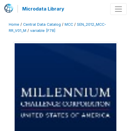
Microdata Library
Home
/
Central Data Catalog
/
MCC
/
SEN_2012_MCC-
RR_V01_M
/
variable [F78]