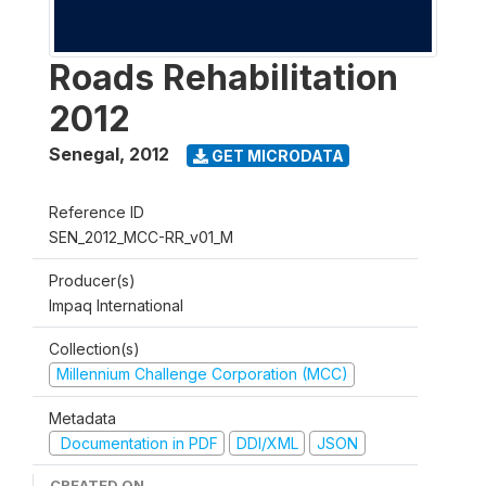
Roads Rehabilitation
2012
Senegal
,
2012
GET MICRODATA
Reference ID
SEN_2012_MCC-RR_v01_M
Producer(s)
Impaq International
Collection(s)
Millennium Challenge Corporation (MCC)
Metadata
Documentation in PDF
DDI/XML
JSON
CREATED ON