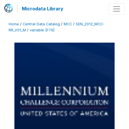
Microdata Library
Home
/
Central Data Catalog
/
MCC
/
SEN_2012_MCC-
RR_V01_M
/
variable [F79]