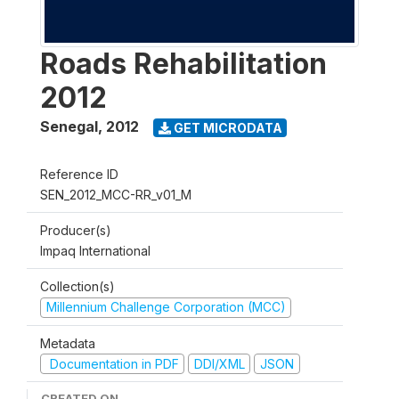
Roads Rehabilitation
2012
Senegal
,
2012
GET MICRODATA
Reference ID
SEN_2012_MCC-RR_v01_M
Producer(s)
Impaq International
Collection(s)
Millennium Challenge Corporation (MCC)
Metadata
Documentation in PDF
DDI/XML
JSON
CREATED ON