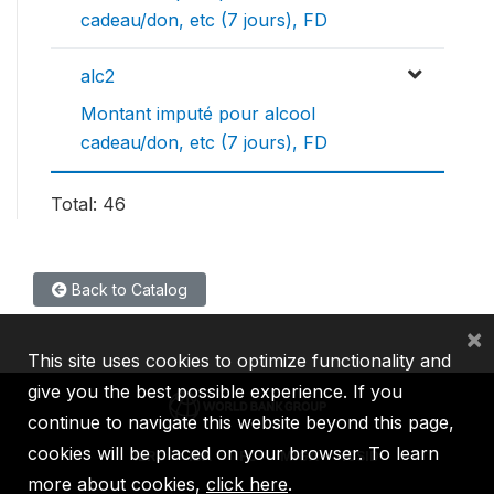
cadeau/don, etc (7 jours), FD
alc2
Montant imputé pour alcool
cadeau/don, etc (7 jours), FD
Total: 46
Back to Catalog
×
This site uses cookies to optimize functionality and
give you the best possible experience. If you
continue to navigate this website beyond this page,
cookies will be placed on your browser. To learn
IBRD
IDA
IFC
MIGA
ICSID
more about cookies,
click here
.