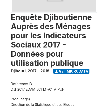
Enquête Djiboutienne
Auprès des Ménages
pour les Indicateurs
Sociaux 2017 -
Données pour
utilisation publique
Djibouti
,
2017 - 2018
GET MICRODATA
Reference ID
DJI_2017_EDAM_v01_M_v01_A_PUF
Producer(s)
Direction de la Statistique et des Etudes