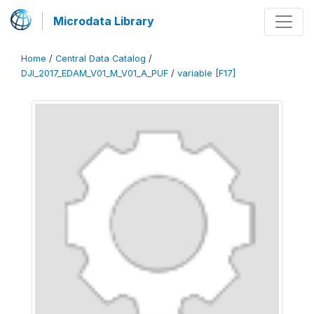
Microdata Library
Home
/
Central Data Catalog
/
DJI_2017_EDAM_V01_M_V01_A_PUF
/
variable [F17]