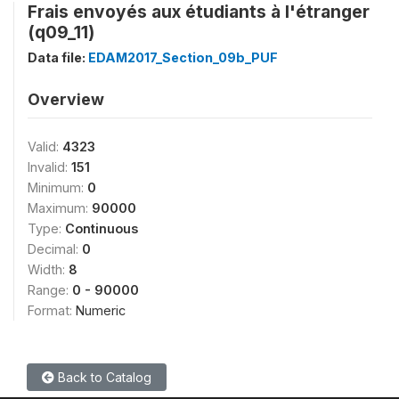
Frais envoyés aux étudiants à l'étranger
(q09_11)
Data file:
EDAM2017_Section_09b_PUF
Overview
Valid:
4323
Invalid:
151
Minimum:
0
Maximum:
90000
Type:
Continuous
Decimal:
0
Width:
8
Range:
0 - 90000
Format:
Numeric
Back to Catalog