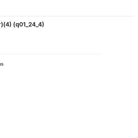
)(4) (q01_24_4)
us