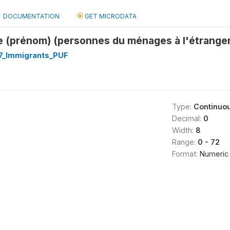
DOCUMENTATION
GET MICRODATA
e (prénom) (personnes du ménages à l'étranger
_Immigrants_PUF
Type:
Continuo
Decimal:
0
Width:
8
Range:
0 - 72
Format:
Numeric