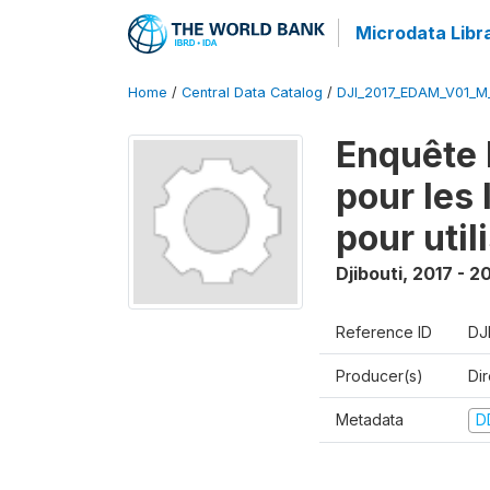
Microdata Libr
Home
/
Central Data Catalog
/
DJI_2017_EDAM_V01_M
Enquête 
pour les
pour util
Djibouti
,
2017 - 2
Reference ID
DJ
Producer(s)
Di
Metadata
D