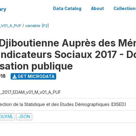
ary
Data Catalog
About
Collection
_V01_A_PUF
/
variable [F2]
Djiboutienne Auprès des Mé
 Indicateurs Sociaux 2017 - 
isation publique
018
GET MICRODATA
I_2017_EDAM_v01_M_v01_A_PUF
rection de la Statistique et des Etudes Démographiques (DISED)
DI/XML
JSON