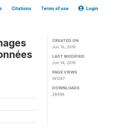
s
Citations
Terms of use
Login
nages
CREATED ON
Jun 10, 2019
Données
LAST MODIFIED
Jun 14, 2019
PAGE VIEWS
141287
DOWNLOADS
28469