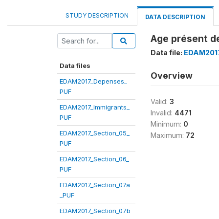
STUDY DESCRIPTION
DATA DESCRIPTION
Age présent d
Data file:
EDAM2017
Data files
Overview
EDAM2017_Depenses_
PUF
Valid:
3
EDAM2017_Immigrants_
Invalid:
4471
PUF
Minimum:
0
EDAM2017_Section_05_
Maximum:
72
PUF
EDAM2017_Section_06_
PUF
EDAM2017_Section_07a
_PUF
EDAM2017_Section_07b