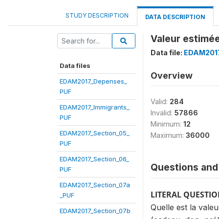
STUDY DESCRIPTION
DATA DESCRIPTION
Valeur estimée
Data file:
EDAM2017
Data files
Overview
EDAM2017_Depenses_
PUF
Valid:
284
EDAM2017_Immigrants_
Invalid:
57866
PUF
Minimum:
12
EDAM2017_Section_05_
Maximum:
36000
PUF
EDAM2017_Section_06_
Questions and 
PUF
EDAM2017_Section_07a
LITERAL QUESTI
_PUF
Quelle est la val
EDAM2017_Section_07b