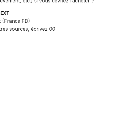
èvement, etc.) si vous devriez l’acheter ?
TEXT
t (Francs FD)
tres sources, écrivez 00