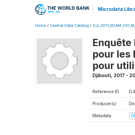
Microdata Libr
Home
/
Central Data Catalog
/
DJI_2017_EDAM_V01_M
Enquête 
pour les
pour util
Djibouti
,
2017 - 2
Reference ID
DJ
Producer(s)
Di
Metadata
D