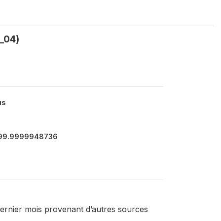
8_04)
us
999.9999948736
ernier mois provenant d’autres sources