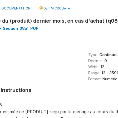
DOCUMENTATION
GET MICRODATA
 du (produit) dernier mois, en cas d'achat (q0
_Section_08a1_PUF
Type:
Continuo
Decimal:
0
Width:
12
Range:
12 - 35
Format:
Numeric
instructions
ON
eur estimée de [PRODUIT] reçu par le ménage au cours du d