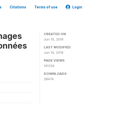
s
Citations
Terms of use
Login
nages
CREATED ON
Jun 10, 2019
Données
LAST MODIFIED
Jun 14, 2019
PAGE VIEWS
141334
DOWNLOADS
28474