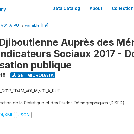
ary
Data Catalog
About
Collection
_V01_A_PUF
/
variable [F9]
Djiboutienne Auprès des Mé
 Indicateurs Sociaux 2017 - 
isation publique
018
GET MICRODATA
I_2017_EDAM_v01_M_v01_A_PUF
rection de la Statistique et des Etudes Démographiques (DISED)
DI/XML
JSON