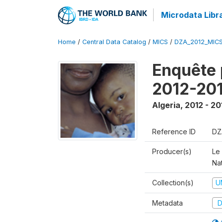
Microdata Libr
Home
/
Central Data Catalog
/
MICS
/
DZA_2012_MIC
Enquête 
2012-20
Algeria
,
2012 - 20
Reference ID
DZ
Producer(s)
Le 
Na
Collection(s)
U
Metadata
D