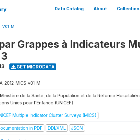
ary
Data Catalog
About
Collection
S_V01_M
par Grappes à Indicateurs Mu
13
13
GET MICRODATA
A_2012_MICS_v01_M
Ministère de la Santé, de la Population et de la Réforme Hospitaliè
tions Unies pour l'Enfance (UNICEF)
NICEF Multiple Indicator Cluster Surveys (MICS)
ocumentation in PDF
DDI/XML
JSON