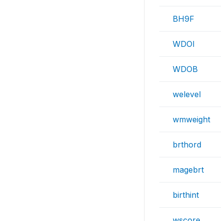
BH9F
WDOI
WDOB
welevel
wmweight
brthord
magebrt
birthint
wscore