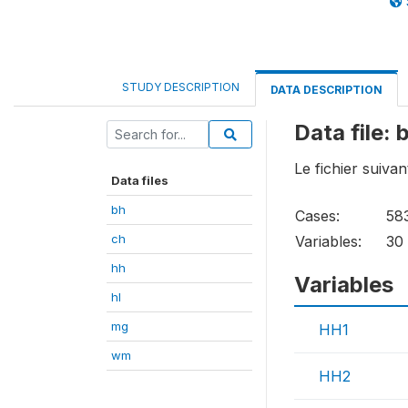
STUDY DESCRIPTION
DATA DESCRIPTION
Data file: 
Le fichier suivan
Data files
bh
Cases:
58
ch
Variables:
30
hh
Variables
hl
mg
HH1
wm
HH2