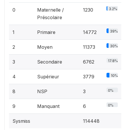
3.2%
0
Maternelle /
1230
Préscolaire
39%
1
Primaire
14772
30%
2
Moyen
11373
17.8%
3
Secondaire
6762
10%
4
Supérieur
3779
0%
8
NSP
3
0%
9
Manquant
6
Sysmiss
114448