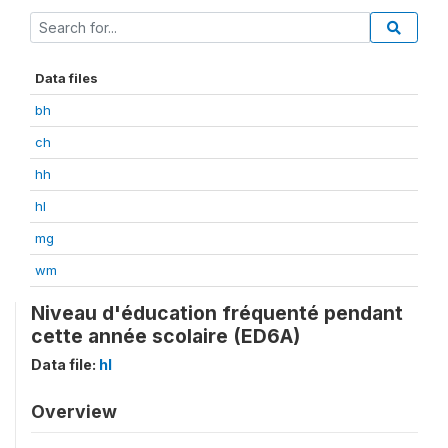
Data files
bh
ch
hh
hl
mg
wm
Niveau d'éducation fréquenté pendant
cette année scolaire (ED6A)
Data file:
hl
Overview