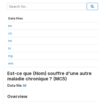
Data files
bh
ch
hh
hl
mg
wm
Est-ce que (Nom) souffre d'une autre
maladie chronique ? (MC5)
Data file:
hl
Overview