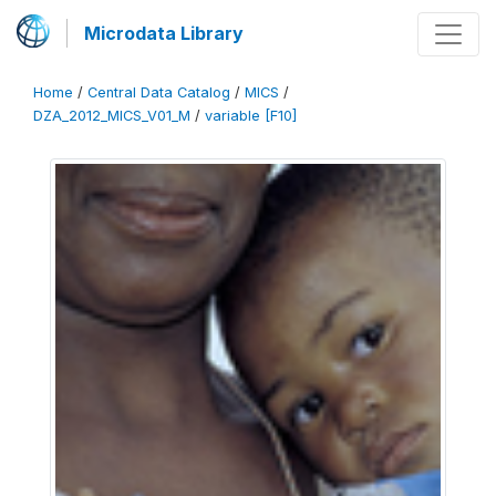
Microdata Library
Home
/
Central Data Catalog
/
MICS
/
DZA_2012_MICS_V01_M
/
variable [F10]