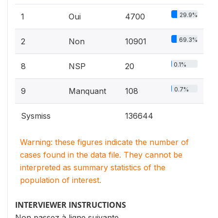
29.9%
1
Oui
4700
69.3%
2
Non
10901
0.1%
8
NSP
20
0.7%
9
Manquant
108
Sysmiss
136644
Warning: these figures indicate the number of
cases found in the data file. They cannot be
interpreted as summary statistics of the
population of interest.
INTERVIEWER INSTRUCTIONS
Non passez à ligne suivante