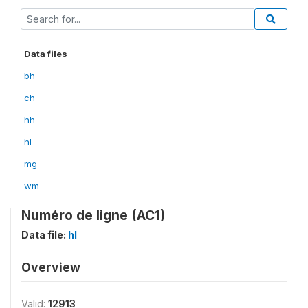
Data files
bh
ch
hh
hl
mg
wm
Numéro de ligne (AC1)
Data file:
hl
Overview
Valid:
12913