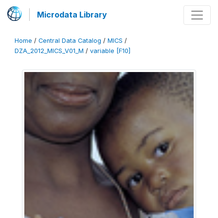
Microdata Library
Home
/
Central Data Catalog
/
MICS
/
DZA_2012_MICS_V01_M
/
variable [F10]