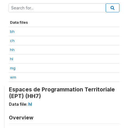
Data files
bh
ch
hh
hl
mg
wm
Espaces de Programmation Territoriale
(EPT) (HH7)
Data file:
hl
Overview