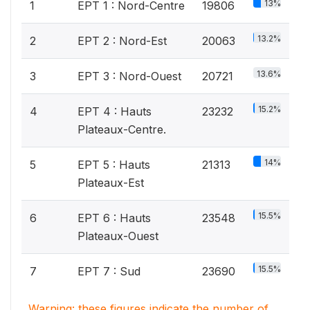
13%
1
EPT 1 : Nord-Centre
19806
13.2%
2
EPT 2 : Nord-Est
20063
13.6%
3
EPT 3 : Nord-Ouest
20721
15.2%
4
EPT 4 : Hauts
23232
Plateaux-Centre.
14%
5
EPT 5 : Hauts
21313
Plateaux-Est
15.5%
6
EPT 6 : Hauts
23548
Plateaux-Ouest
15.5%
7
EPT 7 : Sud
23690
Warning: these figures indicate the number of