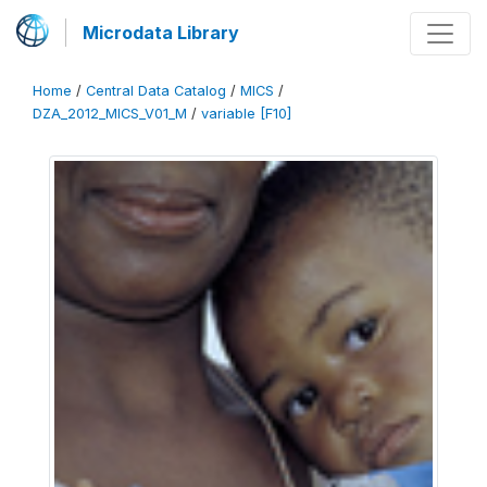
Microdata Library
Home
/
Central Data Catalog
/
MICS
/
DZA_2012_MICS_V01_M
/
variable [F10]