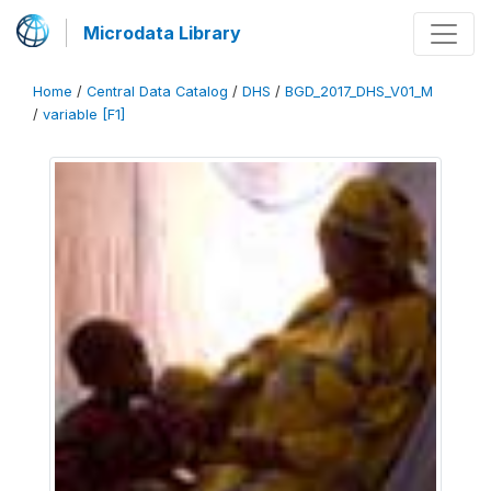
Microdata Library
Home
/
Central Data Catalog
/
DHS
/
BGD_2017_DHS_V01_M
/
variable [F1]