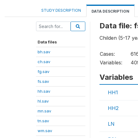
STUDY DESCRIPTION
DATA DESCRIPTION
Data file: 
Childen (5-17 ye
Data files
bh.sav
Cases:
61
ch.sav
Variables:
40
fg.sav
Variables
fs.sav
hh.sav
HH1
hl.sav
HH2
mn.sav
tn.sav
LN
wm.sav