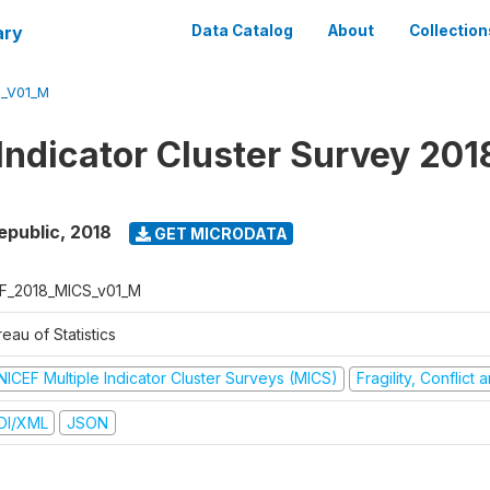
ary
Data Catalog
About
Collection
S_V01_M
 Indicator Cluster Survey 201
epublic
,
2018
GET MICRODATA
F_2018_MICS_v01_M
eau of Statistics
NICEF Multiple Indicator Cluster Surveys (MICS)
Fragility, Conflict
DI/XML
JSON