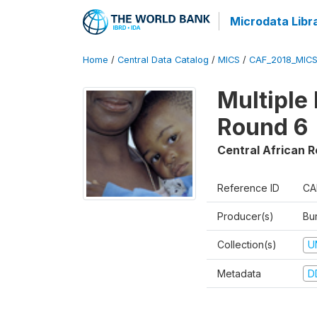
Microdata Libr
Home
/
Central Data Catalog
/
MICS
/
CAF_2018_MIC
Multiple
Round 6
Central African R
Reference ID
CA
Producer(s)
Bur
Collection(s)
U
Metadata
D