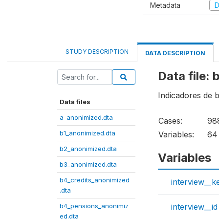
Metadata
D
STUDY DESCRIPTION
DATA DESCRIPTION
Data file:
Indicadores de 
Data files
a_anonimized.dta
Cases:
98
b1_anonimized.dta
Variables:
64
b2_anonimized.dta
Variables
b3_anonimized.dta
b4_credits_anonimized
interview__k
.dta
b4_pensions_anonimiz
interview__id
ed.dta