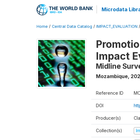
Microdata Libr
Home
/
Central Data Catalog
/
IMPACT_EVALUATION
Promotion
Impact E
Midline Surv
Mozambique
,
202
Reference ID
MO
DOI
ht
Producer(s)
Cl
Collection(s)
I