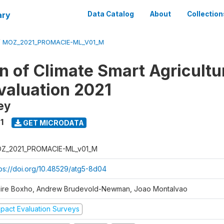
ary
Data Catalog
About
Collection
/
MOZ_2021_PROMACIE-ML_V01_M
 of Climate Smart Agricultur
valuation 2021
ey
1
GET MICRODATA
Z_2021_PROMACIE-ML_v01_M
tps://doi.org/10.48529/atg5-8d04
aire Boxho, Andrew Brudevold-Newman, Joao Montalvao
mpact Evaluation Surveys