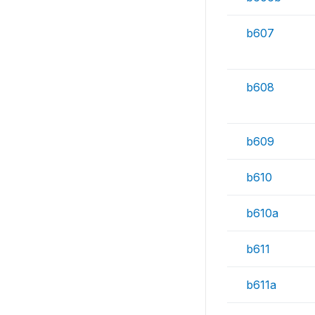
b607
b608
b609
b610
b610a
b611
b611a