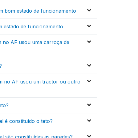
em bom estado de funcionamento
m estado de funcionamento
ém no AF usou uma carroça de
?
m no AF usou um tractor ou outro
nto?
 é constituído o teto?
l são constituídas as paredes?