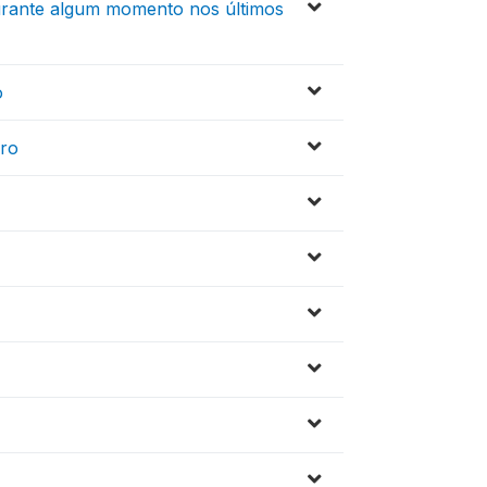
urante algum momento nos últimos
o
iro