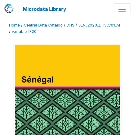
Microdata Library
Home
/
Central Data Catalog
/
DHS
/
SEN_2023_DHS_V01_M
/
variable [F20]