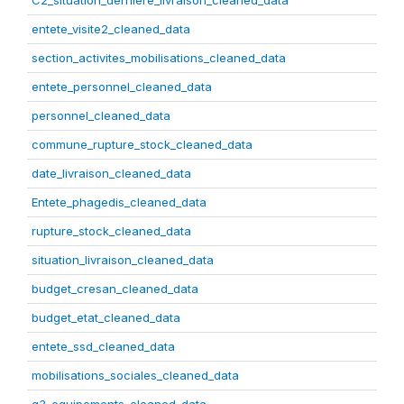
C2_situation_derniere_livraison_cleaned_data
entete_visite2_cleaned_data
section_activites_mobilisations_cleaned_data
entete_personnel_cleaned_data
personnel_cleaned_data
commune_rupture_stock_cleaned_data
date_livraison_cleaned_data
Entete_phagedis_cleaned_data
rupture_stock_cleaned_data
situation_livraison_cleaned_data
budget_cresan_cleaned_data
budget_etat_cleaned_data
entete_ssd_cleaned_data
mobilisations_sociales_cleaned_data