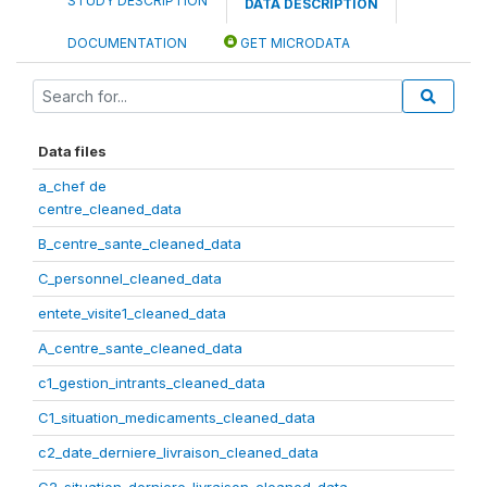
STUDY DESCRIPTION
DATA DESCRIPTION
DOCUMENTATION
GET MICRODATA
Data files
a_chef de
centre_cleaned_data
B_centre_sante_cleaned_data
C_personnel_cleaned_data
entete_visite1_cleaned_data
A_centre_sante_cleaned_data
c1_gestion_intrants_cleaned_data
C1_situation_medicaments_cleaned_data
c2_date_derniere_livraison_cleaned_data