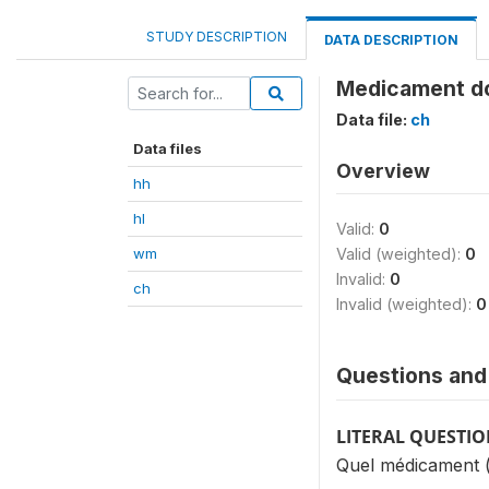
STUDY DESCRIPTION
DATA DESCRIPTION
Medicament do
Data file:
ch
Data files
Overview
hh
hl
Valid:
0
wm
Valid (weighted):
0
Invalid:
0
ch
Invalid (weighted):
0
Questions and 
LITERAL QUESTI
Quel médicament (n