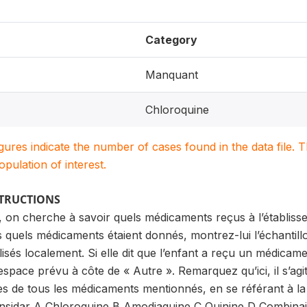
Category
Manquant
Chloroquine
igures indicate the number of cases found in the data file
population of interest.
STRUCTIONS
, on cherche à savoir quels médicaments reçus à l’établisse
s quels médicaments étaient donnés, montrez-lui l’échantil
ilisés localement. Si elle dit que l’enfant a reçu un médicame
’espace prévu à côte de « Autre ». Remarquez qu’ici, il s’agi
s de tous les médicaments mentionnés, en se référant à la l
sidar A Chloroquine B Amodiaquine C Quinine D Combinais