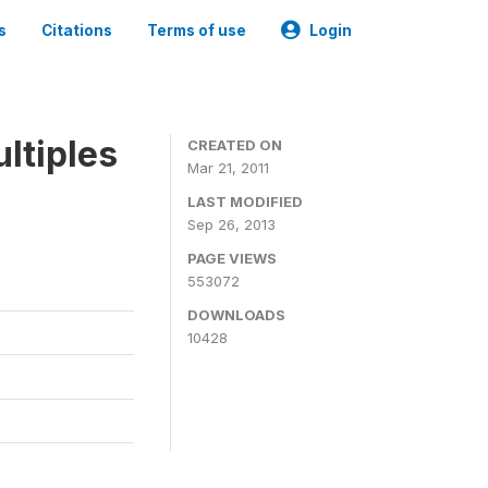
s
Citations
Terms of use
Login
ltiples
CREATED ON
Mar 21, 2011
LAST MODIFIED
Sep 26, 2013
PAGE VIEWS
553072
DOWNLOADS
10428