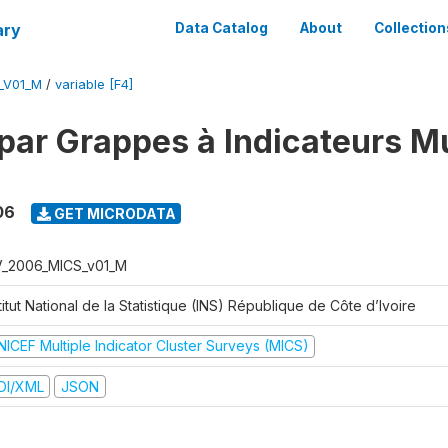
ary
Data Catalog
About
Collection
_V01_M
/
variable [F4]
par Grappes à Indicateurs Mu
06
GET MICRODATA
V_2006_MICS_v01_M
titut National de la Statistique (INS) République de Côte d’Ivoire
NICEF Multiple Indicator Cluster Surveys (MICS)
DI/XML
JSON