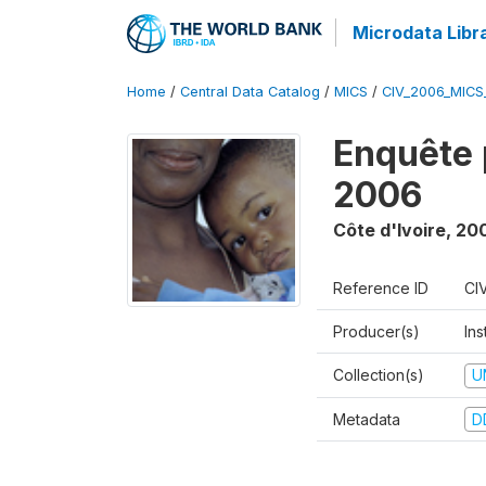
Microdata Libr
Home
/
Central Data Catalog
/
MICS
/
CIV_2006_MICS
Enquête 
2006
Côte d'Ivoire
,
20
Reference ID
CI
Producer(s)
Ins
Collection(s)
U
Metadata
D