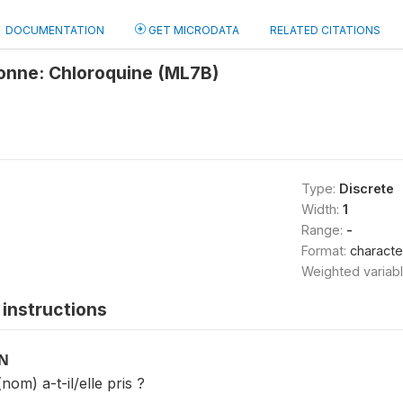
DOCUMENTATION
GET MICRODATA
RELATED CITATIONS
nne: Chloroquine (ML7B)
Type:
Discrete
Width:
1
Range:
-
Format:
characte
Weighted variab
instructions
ON
om) a-t-il/elle pris ?