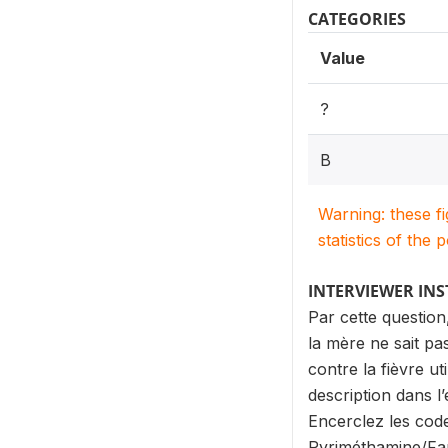
CATEGORIES
Value
?
B
Warning: these f
statistics of the 
INTERVIEWER IN
Par cette question
la mère ne sait pa
contre la fièvre ut
description dans l
Encerclez les code
Pyriméthamine/Fan