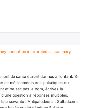
. They cannot be interpreted as summary
ment de santé étaient donnés à l’enfant. Si
lon de médicaments anti-paludiques ou
nt et ne sait pas le nom, écrivez la
t d’une question à réponses multiples.
iste suivante : Antipaludéens : Sulfadoxine
on basée sur l’Artémisine E Autre