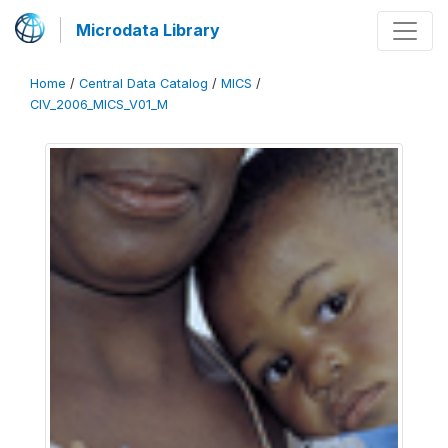
Microdata Library
Home
/
Central Data Catalog
/
MICS
/
CIV_2006_MICS_V01_M