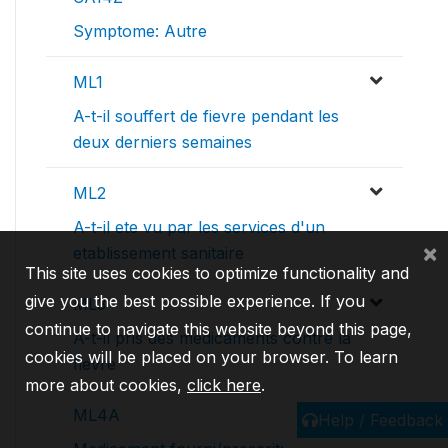
Symptome: Autre
ML1
A-t-il souffert de fievre pendant les
deux derniers semaines
ML2
A-t-il ete vu par les services d'un
×
etablissement sanitaire
This site uses cookies to optimize functionality and
give you the best possible experience. If you
ML3
continue to navigate this website beyond this page,
A-t-il pris des medicaments contre la
cookies will be placed on your browser. To learn
fievre
more about cookies,
click here
.
ML4A
Help / Feedback