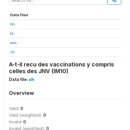
Data files
hh
hl
wm
ch
A-t-il recu des vaccinations y compris
celles des JNV (IM10)
Data file:
ch
Overview
Valid:
0
Valid (weighted):
0
Invalid:
0
Invalid (weighted):
0