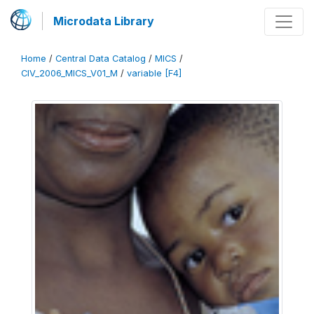
Microdata Library
Home
/
Central Data Catalog
/
MICS
/
CIV_2006_MICS_V01_M
/
variable [F4]