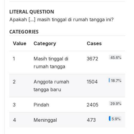
LITERAL QUESTION
Apakah [...] masih tinggal di rumah tangga ini?
CATEGORIES
Value
Category
Cases
45.6%
1
Masih tinggal di
3672
rumah tangga
18.7%
2
Anggota rumah
1504
tangga baru
29.9%
3
Pindah
2405
5.9%
4
Meninggal
473