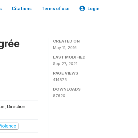
s
Citations
Terms of use
Login
grée
CREATED ON
May 11, 2016
LAST MODIFIED
Sep 27, 2021
PAGE VIEWS
414875
DOWNLOADS
87620
que, Direction
 Violence