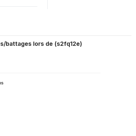
es/battages lors de (s2fq12e)
us