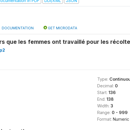
ocumentation in PDF
DDI/XML
JSON
DOCUMENTATION
GET MICRODATA
s que les femmes ont travaillé pour les récolt
p2
Type:
Continuo
Decimal:
0
Start:
136
End:
138
Width:
3
Range:
0 - 999
Format:
Numeric