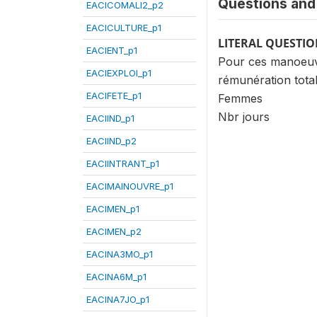
Questions and 
EACICOMALI2_p2
EACICULTURE_p1
LITERAL QUESTI
EACIENT_p1
Pour ces manoeuvre
EACIEXPLOI_p1
rémunération total
EACIFETE_p1
Femmes
Nbr jours
EACIIND_p1
EACIIND_p2
EACIINTRANT_p1
EACIMAINOUVRE_p1
EACIMEN_p1
EACIMEN_p2
EACINA3MO_p1
EACINA6M_p1
EACINA7JO_p1