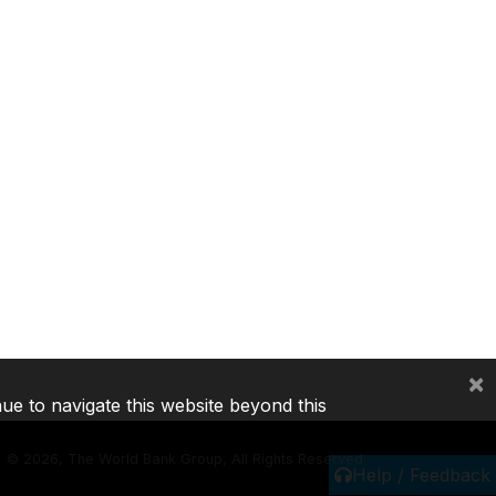
×
nue to navigate this website beyond this
©
2026, The World Bank Group, All Rights Reserved.
Help / Feedback