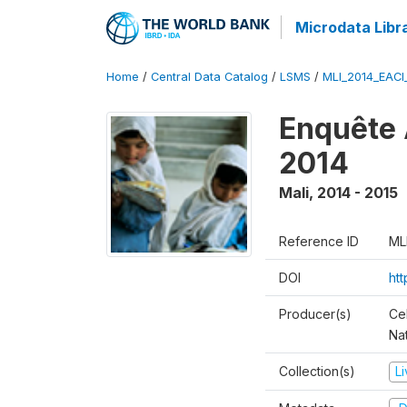
Microdata Libr
Home
/
Central Data Catalog
/
LSMS
/
MLI_2014_EAC
Enquête 
2014
Mali
,
2014 - 2015
Reference ID
ML
DOI
ht
Producer(s)
Cel
Nat
Collection(s)
L