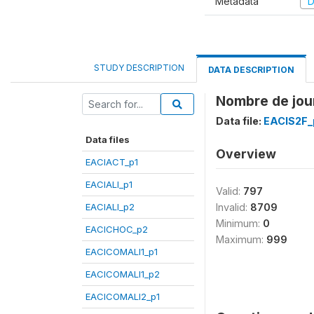
Metadata
D
STUDY DESCRIPTION
DATA DESCRIPTION
Nombre de jour
Data file:
EACIS2F_
Data files
Overview
EACIACT_p1
EACIALI_p1
Valid:
797
EACIALI_p2
Invalid:
8709
Minimum:
0
EACICHOC_p2
Maximum:
999
EACICOMALI1_p1
EACICOMALI1_p2
EACICOMALI2_p1