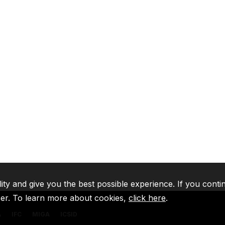
lity and give you the best possible experience. If you conti
ser. To learn more about cookies,
click here
.
A
IFC
MIGA
ICSID