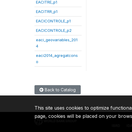
EACITRE_p1
EACITRR_p1
EACICONTROLE_p1
EACICONTROLE_p2
eaci_geovariables_201
4
eaci2014_agregatcons
o
Back to Catalog
This site uses cookies to optimize functiona
page, cookies will be placed on your brow
IBRD
ID