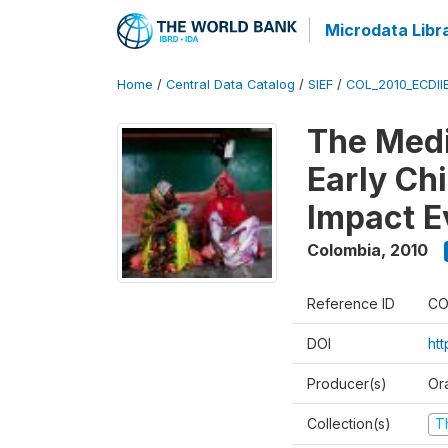
Microdata Libr
Home
/
Central Data Catalog
/
SIEF
/
COL_2010_ECDII
The Med
Early Ch
Impact E
Colombia
,
2010
Reference ID
CO
DOI
ht
Producer(s)
Or
Collection(s)
T