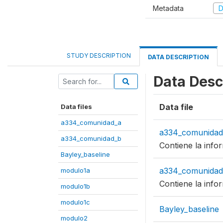
Metadata
D
STUDY DESCRIPTION
DATA DESCRIPTION
Data Desc
Data file
Data files
a334_comunidad_a
a334_comunidad
a334_comunidad_b
Contiene la inf
Bayley_baseline
a334_comunidad
modulo1a
Contiene la inf
modulo1b
modulo1c
Bayley_baseline
modulo2