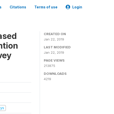
s
Citations
Terms of use
Login
ased
CREATED ON
Jan 22, 2019
ntion
LAST MODIFIED
vey
Jan 22, 2019
PAGE VIEWS
213875
DOWNLOADS
4219
eys