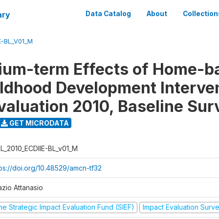
ary
Data Catalog
About
Collection
E-BL_V01_M
ium-term Effects of Home-b
ildhood Development Interve
valuation 2010, Baseline Sur
GET MICRODATA
L_2010_ECDIIE-BL_v01_M
tps://doi.org/10.48529/amcn-tf32
azio Attanasio
he Strategic Impact Evaluation Fund (SIEF)
Impact Evaluation Surv