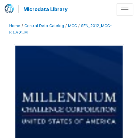
Microdata Library
Home
/
Central Data Catalog
/
MCC
/
SEN_2012_MCC-
RR_V01_M