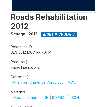
Roads Rehabilitation
2012
Senegal
,
2012
GET MICRODATA
Reference ID
SEN_2012_MCC-RR_v01_M
Producer(s)
Impaq International
Collection(s)
Millennium Challenge Corporation (MCC)
Metadata
Documentation in PDF
DDI/XML
JSON
CREATED ON