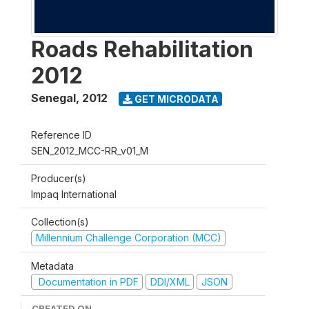
Roads Rehabilitation
2012
Senegal
,
2012
GET MICRODATA
Reference ID
SEN_2012_MCC-RR_v01_M
Producer(s)
Impaq International
Collection(s)
Millennium Challenge Corporation (MCC)
Metadata
Documentation in PDF
DDI/XML
JSON
CREATED ON