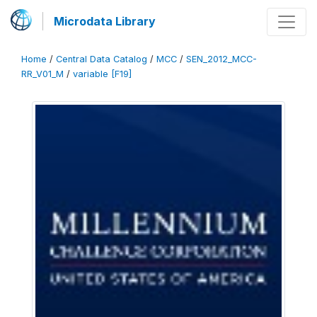
Microdata Library
Home
/
Central Data Catalog
/
MCC
/
SEN_2012_MCC-
RR_V01_M
/
variable [F19]