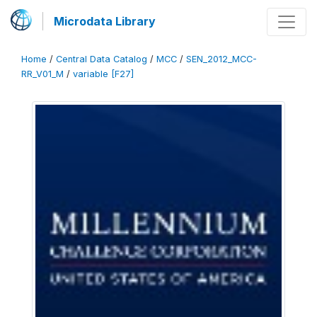
Microdata Library
Home
/
Central Data Catalog
/
MCC
/
SEN_2012_MCC-
RR_V01_M
/
variable [F27]