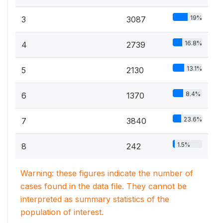
19%
3
3087
16.8%
4
2739
13.1%
5
2130
8.4%
6
1370
23.6%
7
3840
1.5%
8
242
Warning: these figures indicate the number of
cases found in the data file. They cannot be
interpreted as summary statistics of the
population of interest.