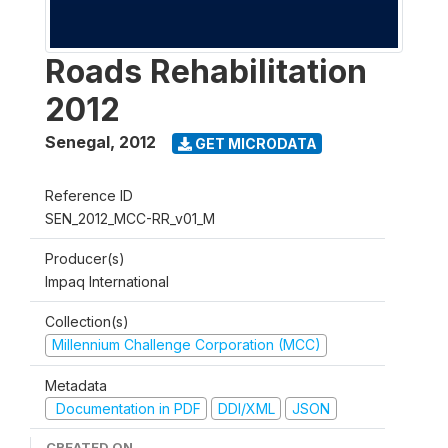
Roads Rehabilitation
2012
Senegal
,
2012
GET MICRODATA
Reference ID
SEN_2012_MCC-RR_v01_M
Producer(s)
Impaq International
Collection(s)
Millennium Challenge Corporation (MCC)
Metadata
Documentation in PDF
DDI/XML
JSON
CREATED ON