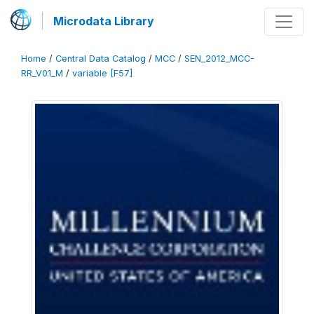
Microdata Library
Home
/
Central Data Catalog
/
MCC
/
SEN_2012_MCC-
RR_V01_M
/
variable [F57]