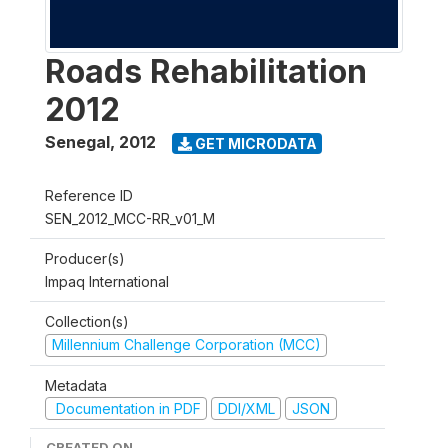
Roads Rehabilitation
2012
Senegal
,
2012
GET MICRODATA
Reference ID
SEN_2012_MCC-RR_v01_M
Producer(s)
Impaq International
Collection(s)
Millennium Challenge Corporation (MCC)
Metadata
Documentation in PDF
DDI/XML
JSON
CREATED ON