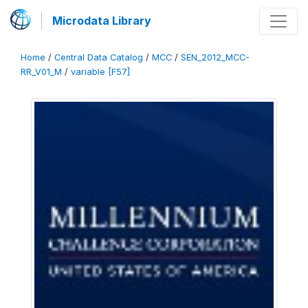
Microdata Library
Home
/
Central Data Catalog
/
MCC
/
SEN_2012_MCC-
RR_V01_M
/
variable [F57]