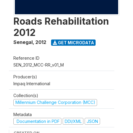
Roads Rehabilitation
2012
Senegal
,
2012
GET MICRODATA
Reference ID
SEN_2012_MCC-RR_v01_M
Producer(s)
Impaq International
Collection(s)
Millennium Challenge Corporation (MCC)
Metadata
Documentation in PDF
DDI/XML
JSON
CREATED ON