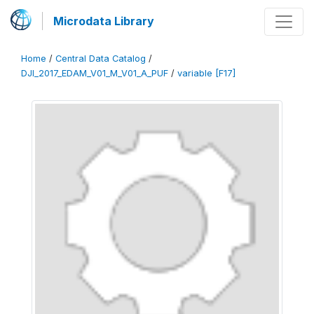
Microdata Library
Home
/
Central Data Catalog
/
DJI_2017_EDAM_V01_M_V01_A_PUF
/
variable [F17]