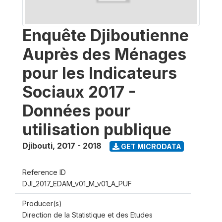
Enquête Djiboutienne
Auprès des Ménages
pour les Indicateurs
Sociaux 2017 -
Données pour
utilisation publique
Djibouti
,
2017 - 2018
GET MICRODATA
Reference ID
DJI_2017_EDAM_v01_M_v01_A_PUF
Producer(s)
Direction de la Statistique et des Etudes