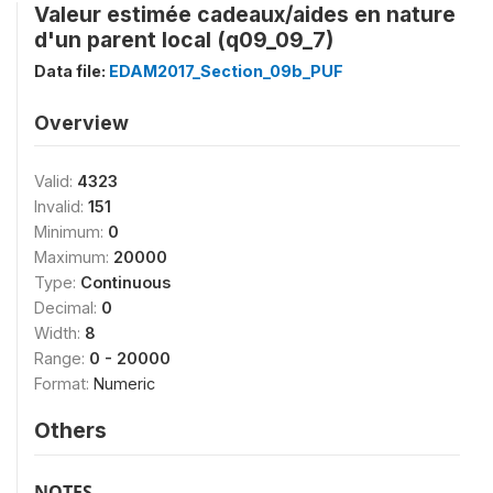
Valeur estimée cadeaux/aides en nature
d'un parent local (q09_09_7)
Data file:
EDAM2017_Section_09b_PUF
Overview
Valid:
4323
Invalid:
151
Minimum:
0
Maximum:
20000
Type:
Continuous
Decimal:
0
Width:
8
Range:
0 - 20000
Format:
Numeric
Others
NOTES