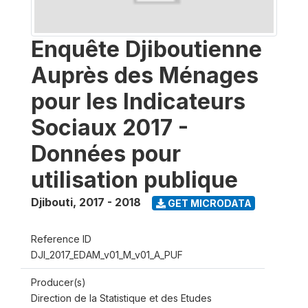
Enquête Djiboutienne
Auprès des Ménages
pour les Indicateurs
Sociaux 2017 -
Données pour
utilisation publique
Djibouti
,
2017 - 2018
GET MICRODATA
Reference ID
DJI_2017_EDAM_v01_M_v01_A_PUF
Producer(s)
Direction de la Statistique et des Etudes