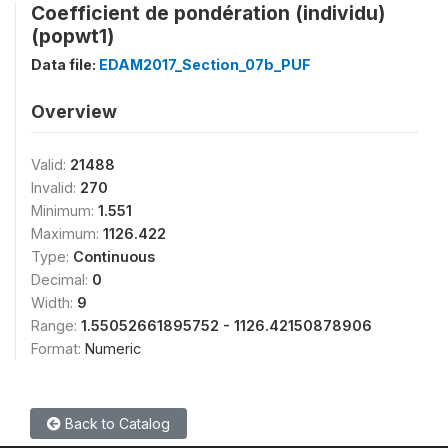
Coefficient de pondération (individu)
(popwt1)
Data file:
EDAM2017_Section_07b_PUF
Overview
Valid:
21488
Invalid:
270
Minimum:
1.551
Maximum:
1126.422
Type:
Continuous
Decimal:
0
Width:
9
Range:
1.55052661895752 - 1126.42150878906
Format:
Numeric
Back to Catalog