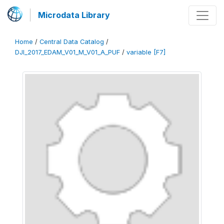
Microdata Library
Home
/
Central Data Catalog
/
DJI_2017_EDAM_V01_M_V01_A_PUF
/
variable [F7]