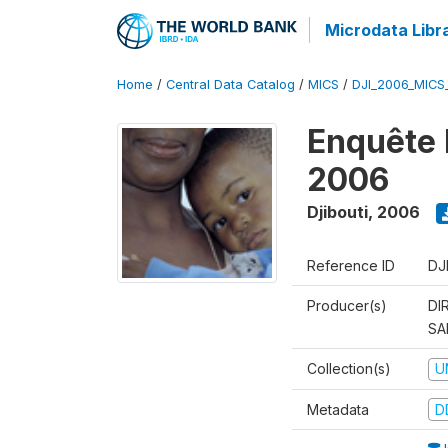
Microdata Libr
Home
/
Central Data Catalog
/
MICS
/
DJI_2006_MICS
Enquête 
2006
Djibouti
,
2006
Reference ID
DJ
Producer(s)
DI
SA
Collection(s)
U
Metadata
D