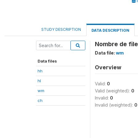
I
STUDY DESCRIPTION
DATA DESCRIPTION
Nombre de file
Data file:
wm
Data files
Overview
hh
hl
Valid:
0
wm
Valid (weighted):
0
Invalid:
0
ch
Invalid (weighted):
0