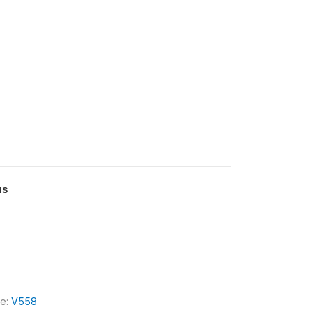
us
le:
V558