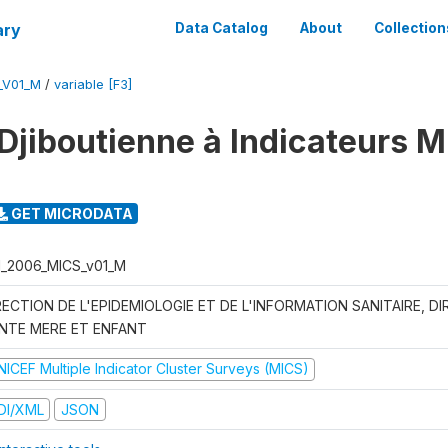
ary
Data Catalog
About
Collection
_V01_M
/
variable [F3]
Djiboutienne à Indicateurs M
GET MICRODATA
I_2006_MICS_v01_M
RECTION DE L'EPIDEMIOLOGIE ET DE L'INFORMATION SANITAIRE, DI
NTE MERE ET ENFANT
NICEF Multiple Indicator Cluster Surveys (MICS)
DI/XML
JSON