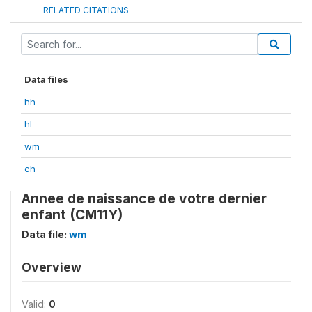
RELATED CITATIONS
Data files
hh
hl
wm
ch
Annee de naissance de votre dernier
enfant (CM11Y)
Data file:
wm
Overview
Valid:
0