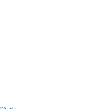
le:
V558