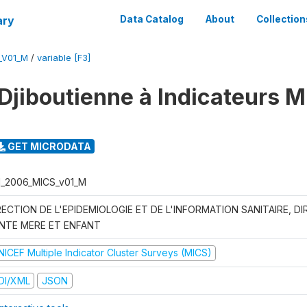
ary
Data Catalog
About
Collection
_V01_M
/
variable [F3]
Djiboutienne à Indicateurs M
GET MICRODATA
I_2006_MICS_v01_M
RECTION DE L'EPIDEMIOLOGIE ET DE L'INFORMATION SANITAIRE, DI
NTE MERE ET ENFANT
NICEF Multiple Indicator Cluster Surveys (MICS)
DI/XML
JSON