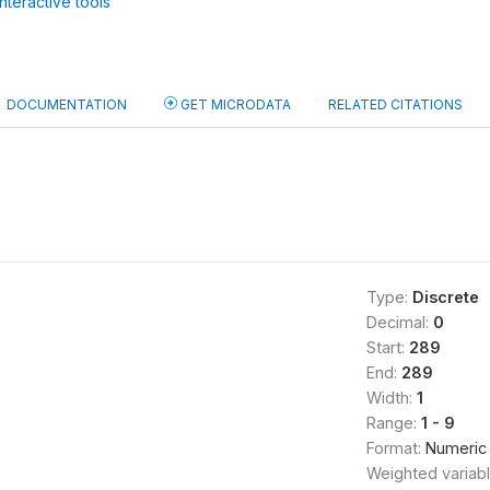
nteractive tools
DOCUMENTATION
GET MICRODATA
RELATED CITATIONS
Type:
Discrete
Decimal:
0
Start:
289
End:
289
Width:
1
Range:
1 - 9
Format:
Numeric
Weighted variab