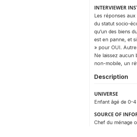
INTERVIEWER IN
Les réponses aux q
du statut socio-é
qu’un des biens d
est en panne, et s
» pour OUI. Autre
Ne laissez aucun b
non-mobile, un réf
Description
UNIVERSE
Enfant âgé de 0-4
SOURCE OF INF
Chef du ménage o