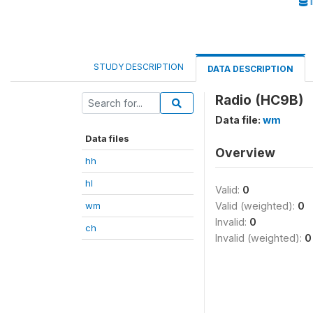
I
STUDY DESCRIPTION
DATA DESCRIPTION
Radio (HC9B)
Data file:
wm
Data files
Overview
hh
hl
Valid:
0
wm
Valid (weighted):
0
Invalid:
0
ch
Invalid (weighted):
0