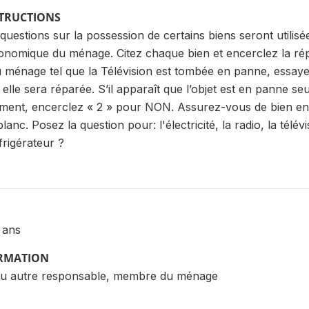
STRUCTIONS
uestions sur la possession de certains biens seront utili
conomique du ménage. Citez chaque bien et encerclez la rép
u ménage tel que la Télévision est tombée en panne, essaye
i elle sera réparée. S’il apparaît que l’objet est en panne 
ment, encerclez « 2 » pour NON. Assurez-vous de bien enc
lanc. Posez la question pour: l'électricité, la radio, la tél
rigérateur ?
 ans
ORMATION
u autre responsable, membre du ménage