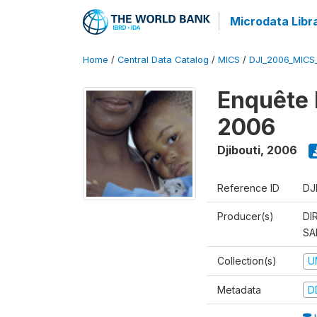
Microdata Libr
Home
/
Central Data Catalog
/
MICS
/
DJI_2006_MICS
Enquête 
2006
Djibouti
,
2006
Reference ID
DJ
Producer(s)
DI
SA
Collection(s)
U
Metadata
D