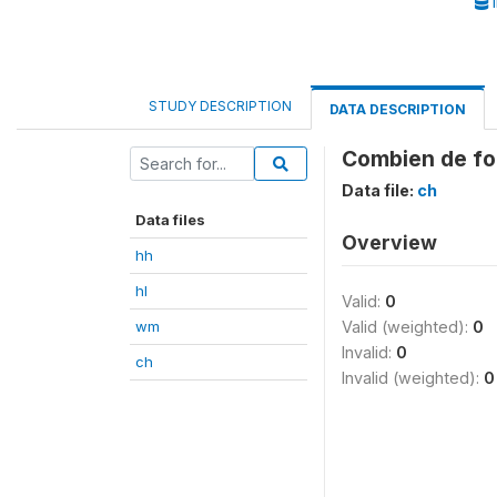
I
STUDY DESCRIPTION
DATA DESCRIPTION
Combien de foi
Data file:
ch
Data files
Overview
hh
hl
Valid:
0
wm
Valid (weighted):
0
Invalid:
0
ch
Invalid (weighted):
0