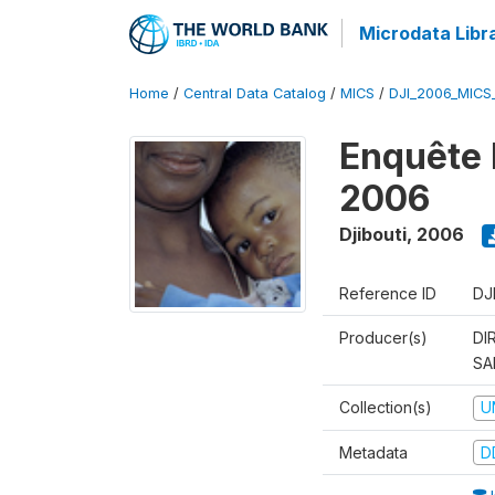
Microdata Libr
Home
/
Central Data Catalog
/
MICS
/
DJI_2006_MICS
Enquête 
2006
Djibouti
,
2006
Reference ID
DJ
Producer(s)
DI
SA
Collection(s)
U
Metadata
D