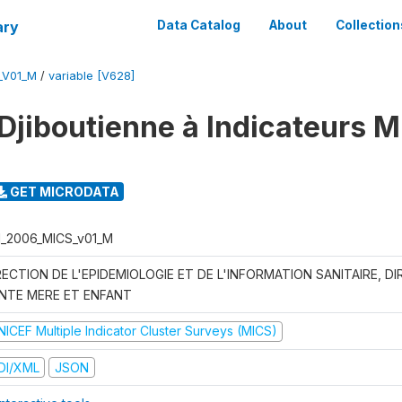
ary
Data Catalog
About
Collection
_V01_M
/
variable [V628]
Djiboutienne à Indicateurs M
GET MICRODATA
I_2006_MICS_v01_M
RECTION DE L'EPIDEMIOLOGIE ET DE L'INFORMATION SANITAIRE, DI
NTE MERE ET ENFANT
NICEF Multiple Indicator Cluster Surveys (MICS)
DI/XML
JSON