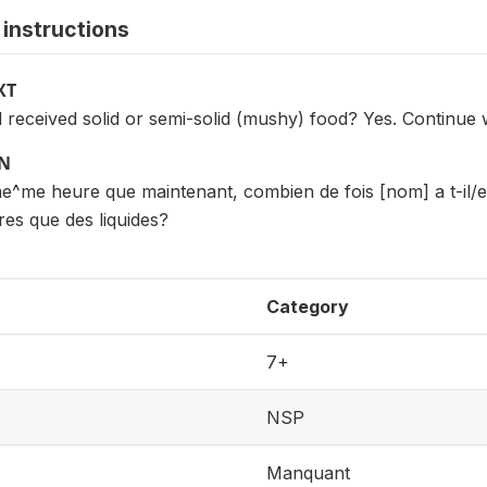
instructions
XT
 received solid or semi-solid (mushy) food? Yes. Continue
ON
me^me heure que maintenant, combien de fois [nom] a t-il/e
es que des liquides?
Category
7+
NSP
Manquant