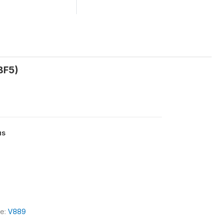
BF5)
us
le:
V889