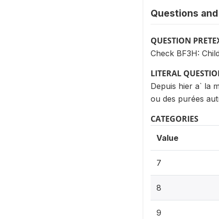
Questions and 
QUESTION PRETE
Check BF3H: Child
LITERAL QUESTI
Depuis hier a` la 
ou des purées autr
CATEGORIES
Value
7
8
9