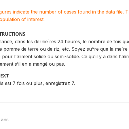
igures indicate the number of cases found in the data file
population of interest.
STRUCTIONS
ande, dans les dernie`res 24 heures, le nombre de fois que
 pomme de terre ou de riz, etc. Soyez su^re que la me`re c
 pour l'aliment solide ou semi-solide. Ce qu'il y a dans l'ali
ulement s'il en a mangé ou pas.
TEXT
s est 7 fois ou plus, enregistrez 7.
 ans