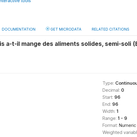
nteractive tools
DOCUMENTATION
GET MICRODATA
RELATED CITATIONS
s a-t-il mange des aliments solides, semi-soli (
Type:
Continuo
Decimal:
0
Start:
96
End:
96
Width:
1
Range:
1 - 9
Format:
Numeric
Weighted variab