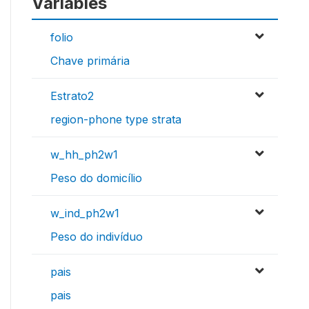
Variables
folio
Chave primária
Estrato2
region-phone type strata
w_hh_ph2w1
Peso do domicílio
w_ind_ph2w1
Peso do indivíduo
pais
pais