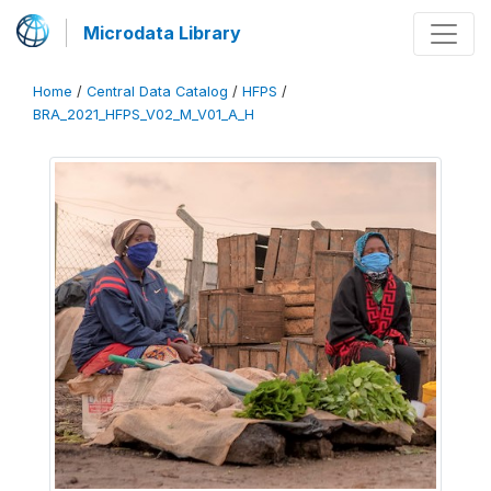
Microdata Library
Home
/
Central Data Catalog
/
HFPS
/
BRA_2021_HFPS_V02_M_V01_A_H