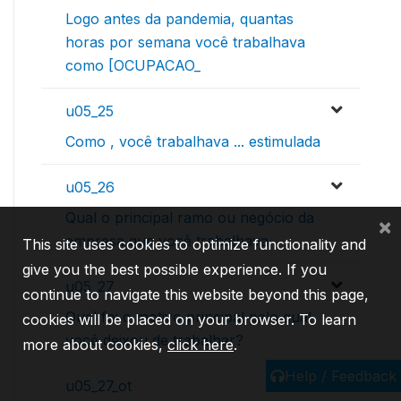
Logo antes da pandemia, quantas
horas por semana você trabalhava
como [OCUPACAO_
u05_25
Como , você trabalhava ... estimulada
u05_26
Qual o principal ramo ou negócio da
×
empresa que você trabalhava
This site uses cookies to optimize functionality and
give you the best possible experience. If you
u05_27
continue to navigate this website beyond this page,
Qual foi o motivo principal pelo qual
cookies will be placed on your browser. To learn
você deixou de trabalhar?
more about cookies,
click here
.
Help / Feedback
u05_27_ot