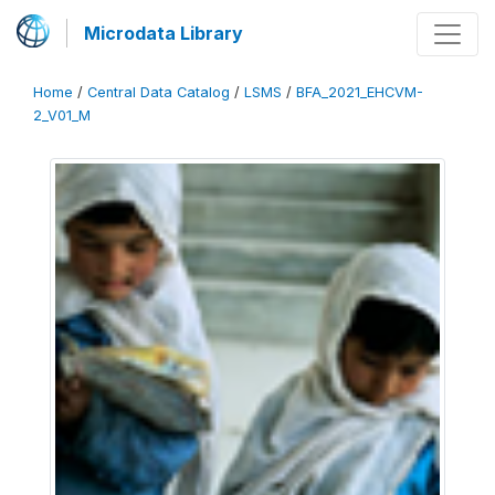
Microdata Library
Home
/
Central Data Catalog
/
LSMS
/
BFA_2021_EHCVM-
2_V01_M