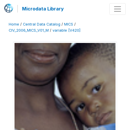
Microdata Library
Home
/
Central Data Catalog
/
MICS
/
CIV_2006_MICS_V01_M
/
variable [V420]