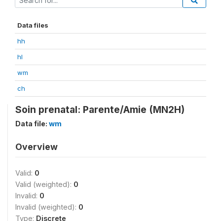
Data files
hh
hl
wm
ch
Soin prenatal: Parente/Amie (MN2H)
Data file:
wm
Overview
Valid:
0
Valid (weighted):
0
Invalid:
0
Invalid (weighted):
0
Type:
Discrete