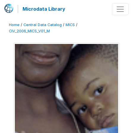
Microdata Library
Home
/
Central Data Catalog
/
MICS
/
CIV_2006_MICS_V01_M