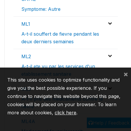
Symptome: Autre
ML1
A-t-il souffert de fievre pendant les
deux derniers semaines
ML2
A-t-il ete vu par les services d'un
×
etablissement sanitaire
This site uses cookies to optimize functionality and
give you the best possible experience. If you
ML3
continue to navigate this website beyond this page,
A-t-il pris des medicaments contre la
cookies will be placed on your browser. To learn
fievre
more about cookies,
click here
.
ML4A
Help / Feedback